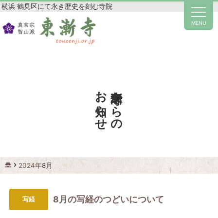
横浜 鶴見区にて永き歴史を刻む寺院
MENU
東漸寺からの
お知らせ
2024年
8月
8月の写経のつどいについて
写経