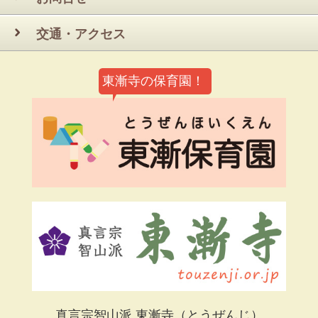
交通・アクセス
東漸寺の保育園！
真言宗智山派 東漸寺
（とうぜんじ）