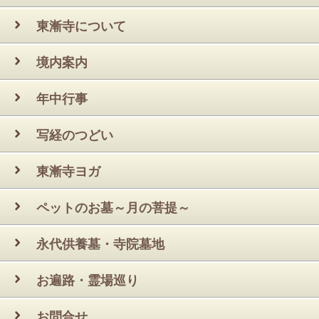
東漸寺について
境内案内
年中行事
写経のつどい
東漸寺ヨガ
ペットのお墓～月の菩提～
永代供養墓・寺院墓地
お遍路・霊場巡り
お問合せ