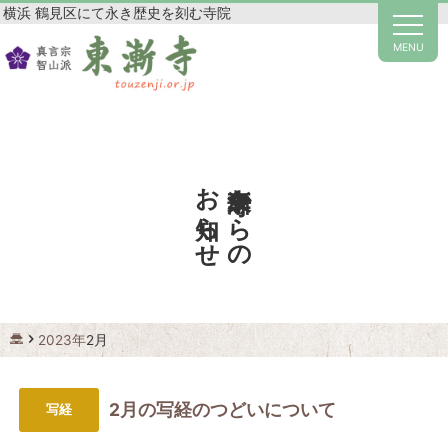
横浜 鶴見区にて永き歴史を刻む寺院
MENU
東漸寺からの
お知らせ
2023年
2月
2月の写経のつどいについて
写経